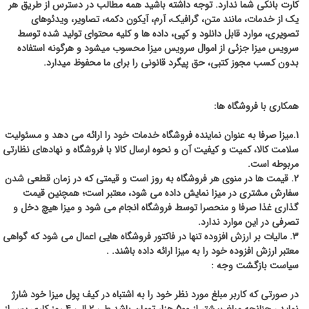
کارت بانکی شما ندارد. توجه داشته باشید همه مطالب در دسترس از طریق هر
یک از خدمات، مانند متن، گرافیک، آرم، آیکون دکمه، تصاویر، ویدئوهای
تصویری، موارد قابل دانلود و کپی، داده ها و کلیه محتوای تولید شده توسط
سرویس میزا جزئی از اموال سرویس میزا محسوب می‏شود و هرگونه استفاده
بدون کسب مجوز کتبی، حق پیگرد قانونی را برای ما محفوظ می‏دارد.
همکاری با فروشگاه ها:
1.میزا صرفا به عنوان نماینده فروشگاه خدمات خود را ارائه می دهد و مسئولیت
سلامت کالا، کمیت و کیفیت آن و نحوه ارسال کالا با فروشگاه و نهادهای نظارتی
مربوطه است.
2. قیمت ها در منوی هر فروشگاه به روز است و قیمتی که در زمان قطعی شدن
سفارش مشتری در میزا نمایش داده می شود، معتبر است؛ همچنین قیمت
گذاری غذا صرفا و منحصرا توسط فروشگاه انجام می شود و میزا هیچ دخل و
تصرفی در این موارد ندارد.
3. مالیات بر ارزش افزوده تنها در فاکتور فروشگاه هایی اعمال می شود که گواهی
معتبر ارزش افزوده خود را به میزا ارائه داده باشند. .
سیاست بازگشت وجه :
در صورتی که کاربر مبلغ مورد نظر خود را به اشتباه در کیف پول میزا خود شارژ
نماید ، چنانچه مبلغ بیشتر از 500 هزار تومان باشد طی 2 الی 4 روز کاری پس از