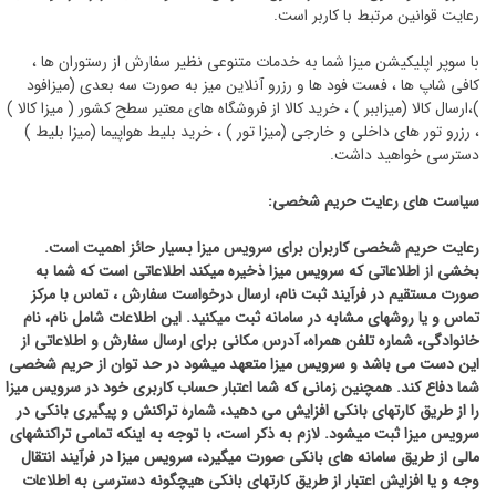
رعایت قوانین مرتبط با کاربر است.
با سوپر اپلیکیشن میزا شما به خدمات متنوعی نظیر سفارش از رستوران ها ،
کافی شاپ ها ، فست فود ها و رزرو آنلاین میز به صورت سه بعدی (میزافود
)،ارسال کالا (میزاببر ) ، خرید کالا از فروشگاه های معتبر سطح کشور ( میزا کالا )
، رزرو تور های داخلی و خارجی (میزا تور ) ، خرید بلیط هواپیما (میزا بلیط )
دسترسی خواهید داشت.
سیاست های رعایت حریم شخصی:
رعایت حریم شخصی کاربران برای سرویس میزا بسیار حائز اهمیت است.
بخشی از اطلاعاتی که سرویس میزا ذخیره میکند اطلاعاتی است که شما به
صورت مستقیم در فرآیند ثبت نام، ارسال درخواست سفارش ، تماس با مرکز
تماس و یا روشهای مشابه در سامانه ثبت میکنید. این اطلاعات شامل نام، نام
خانوادگی، شماره تلفن همراه، آدرس مکانی برای ارسال سفارش و اطلاعاتی از
این دست می باشد و سرویس میزا متعهد می‏شود در حد توان از حریم شخصی
شما دفاع کند. همچنین زمانی که شما اعتبار حساب کاربری خود در سرویس میزا
را از طریق کارتهای بانکی افزایش می دهید، شمارۀ تراکنش و پیگیری بانکی در
سرویس میزا ثبت میشود. لازم به ذکر است، با توجه به اینکه تمامی تراکنشهای
مالی از طریق سامانه های بانکی صورت میگیرد، سرویس میزا در فرآیند انتقال
وجه و یا افزایش اعتبار از طریق کارتهای بانکی هیچگونه دسترسی به اطلاعات