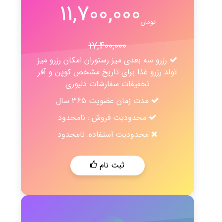
11,700,000
تومان
17,400,000
رزرو سه بعدی میز رستوران امکان رزرو میز
تولد رزرو غذا برای تاریخ مشخص کوپن و آفر
تخفیفات سفارشات دلیوری
مدت زمان عضویت 365 سال
محدودیت فروش : نامحدود
محدودیت استفاده: نامحدود
ثبت نام